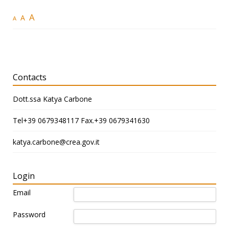
A
A
A
Contacts
Dott.ssa Katya Carbone
Tel+39 0679348117 Fax.+39 0679341630
katya.carbone@crea.gov.it
Login
Email
Password