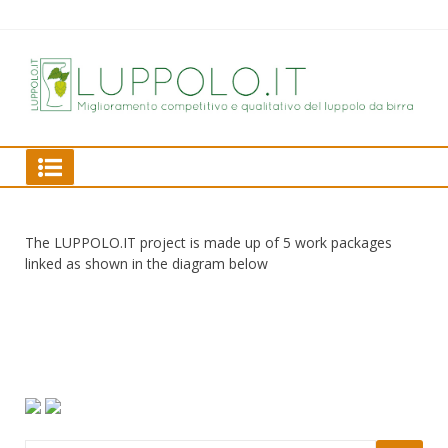
Skip
to
content
Qua
com
imp
of 
LUPPOLO.IT
for
The LUPPOLO.IT project is made up of 5 work packages
linked as shown in the diagram below