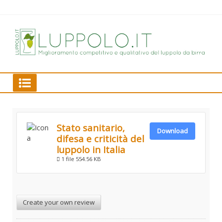
Skip
to
content
Mig
com
qual
lup
LUPPOLO.IT
birr
Stato sanitario,
Download
difesa e criticità del
luppolo in Italia
1 file
554.56 KB
Create your own review