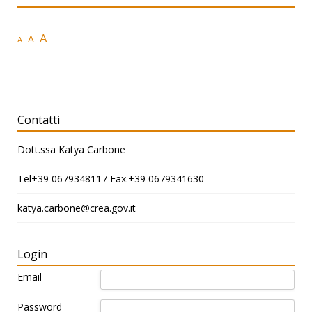
A
A
A
Contatti
Dott.ssa Katya Carbone
Tel+39 0679348117 Fax.+39 0679341630
katya.carbone@crea.gov.it
Login
Email
Password