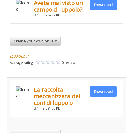
Avete mai visto un
Download
campo di luppolo?
1 file
234.22 KB
Create your own review
LUPPOLO.IT
Average rating:
0 reviews
La raccolta
Download
meccanizzata dei
coni di luppolo
1 file
321.36 KB